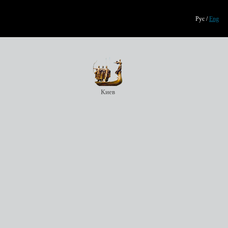
Рус
/
Eng
Киев