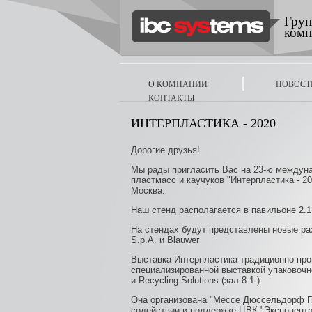
Перейти к основному содержанию
Груп
комп
О КОМПАНИИ
НОВОСТ
КОНТАКТЫ
ИНТЕРПЛАСТИКА - 2020
Дорогие друзья!
Мы рады пригласить Вас на 23-ю междун
пластмасс и каучуков "Интерпластика - 20
Москва.
Наш стенд располагается в павильоне 2.1
На стендах будут представлены новые раз
S.p.A. и Blauwer
Выставка Интерпластика традиционно пр
специализированной выставкой упаковочн
и Recycling Solutions (зал 8.1.).
Она организована "Мессе Дюссельдорф 
содействии и поддержке ЦВК "Экспоцентр