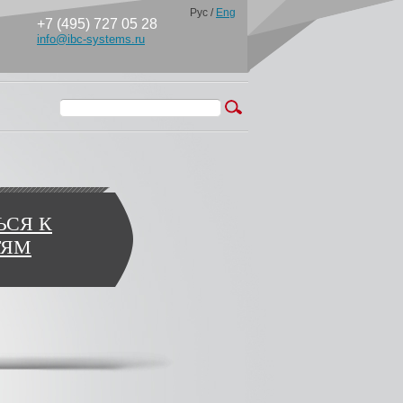
Рус
/
Eng
+7 (495) 727 05 28
info@ibc-systems.ru
Поиск
Форма поиска
ЬСЯ К
ТЯМ