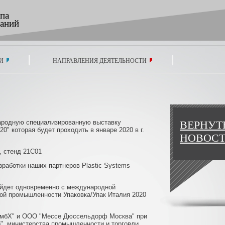
па
аний
И
НАПРАВЛЕНИЯ ДЕЯТЕЛЬНОСТИ
ародную специализированную выставку
ВЕРНУТ
20" которая будет проходить в январе 2020 в г.
НОВОС
, стенд 21С01
работки наших партнеров Plastic Systems
ойдет одновременно с международной
ой промышленности Упаковка/Упак Италия 2020
ГмбХ" и ООО "Мессе Дюссельдорф Москва" при
", министерства промышленности и торговли